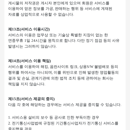
게시물의 저작권은 게시자 본인에게 있으며 회원은 서비스를
이용하여 얻은 정보를 가공
판매하는 행위 등 서비스에 게재된
,
자료를 상업적으로 사용할 수 없습니다
.
제
조
서비스 이용시간
13
(
)
서비스의 이용은 업무상 또는 기술상 특별한 지장이 없는 한
연중무휴
일
시간을 원칙으로 합니다
다만 정기 점검 등의 사유
1
24
.
발생시는 그러하지 않습니다
.
제
조
서비스 이용 책임
14
(
)
서비스를 이용하여 해킹
음란사이트 링크
상용
불법배포 등의
,
,
S/W
행위를 하여서는 아니되며
이를 위반으로 인해 발생한 영업활동의
,
결과 및 손실
관계기관에 의한 법적 조치 등에 관하여는 회사는
,
책임을 지지 않습니다
.
제
조
서비스 제공의 중지
15
(
)
다음 각 호에 해당하는 경우에는 서비스 제공을 중지할 수 있습니다
.
서비스용 설비의 보수 등 공사로 인한 부득이한 경우
1.
전기통신사업법에 규정된 기간통신사업자가 전기통신 서비스를
2.
중지했을 경우