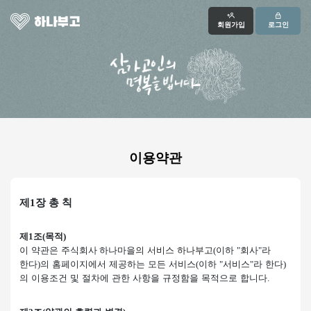
회원가입
로그인
이용약관
제
1
장 총 칙
제
조
목적
1
(
)
이 약관은
의 서비스 하나부고
이하
회사
라
주식회사 하나마을
(
"
"
한다
의 홈페이지에서 제공하는 모든 서비스
이하
서비스
라 한다
)
(
"
"
)
의 이용조건 및 절차에 관한 사항을 규정함을 목적으로 합니다
.