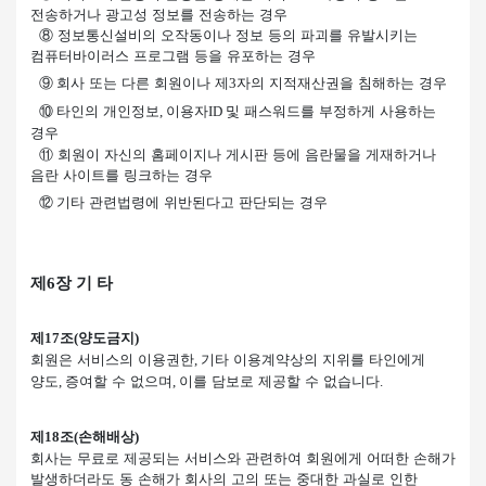
전송하거나 광고성 정보를 전송하는 경우
⑧
정보통신설비의 오작동이나 정보 등의 파괴를 유발시키는
컴퓨터바이러스 프로그램 등을 유포하는 경우
⑨
회사 또는 다른 회원이나 제
자의 지적재산권을 침해하는 경우
3
⑩
타인의 개인정보
이용자
및 패스워드를 부정하게 사용하는
,
ID
경우
⑪
회원이 자신의 홈페이지나 게시판 등에 음란물을 게재하거나
음란 사이트를 링크하는 경우
⑫
기타 관련법령에 위반된다고 판단되는 경우
제
6
장 기 타
제
조
양도금지
17
(
)
회원은 서비스의 이용권한
기타 이용계약상의 지위를 타인에게
,
양도
증여할 수 없으며
이를 담보로 제공할 수 없습니다
,
,
.
제
조
손해배상
18
(
)
회사는 무료로 제공되는 서비스와 관련하여 회원에게 어떠한 손해가
발생하더라도 동 손해가 회사의 고의 또는 중대한 과실로 인한