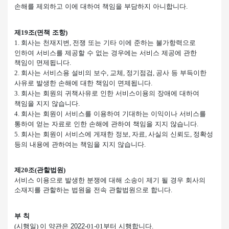
손해를 제외하고 이에 대하여 책임을 부담하지 아니합니다
.
제
조
면책 조항
19
(
)
회사는 천재지변
전쟁 또는 기타 이에 준하는 불가항력으로
1.
,
인하여 서비스를 제공할 수 없는 경우에는 서비스 제공에 관한
책임이 면제됩니다
.
회사는 서비스용 설비의 보수
교체
정기점검
공사 등 부득이한
2.
,
,
,
사유로 발생한 손해에 대한 책임이 면제됩니다
.
회사는 회원의 귀책사유로 인한 서비스이용의 장애에 대하여
3.
책임을 지지 않습니다
.
회사는 회원이 서비스를 이용하여 기대하는 이익이나 서비스를
4.
통하여 얻는 자료로 인한 손해에 관하여 책임을 지지 않습니다
.
회사는 회원이 서비스에 게재한 정보
자료
사실의 신뢰도
정확성
5.
,
,
,
등의 내용에 관하여는 책임을 지지 않습니다
.
제
조
관할법원
20
(
)
서비스 이용으로 발생한 분쟁에 대해 소송이 제기 될 경우 회사의
소재지를 관할하는 법원을 전속 관할법원으로 합니다
.
부 칙
시행일
이 약관은 2022
부터 시행합니다
(
)
-01-01
.