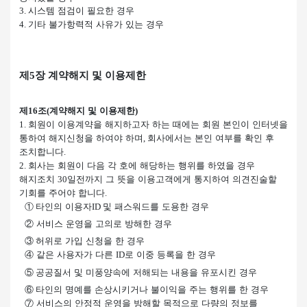
시스템 점검이 필요한 경우
3.
기타 불가항력적 사유가 있는 경우
4.
제
5
장 계약해지 및 이용제한
제
조
계약해지 및 이용제한
16
(
)
회원이 이용계약을 해지하고자 하는 때에는 회원 본인이 인터넷을
1.
통하여 해지신청을 하여야 하며
회사에서는 본인 여부를 확인 후
,
조치합니다
.
회사는 회원이 다음 각 호에 해당하는 행위를 하였을 경우
2.
해지조치
일전까지 그 뜻을 이용고객에게 통지하여 의견진술할
30
기회를 주어야 합니다
.
①
타인의 이용자
및 패스워드를 도용한 경우
ID
②
서비스 운영을 고의로 방해한 경우
③
허위로 가입 신청을 한 경우
④
같은 사용자가 다른
로 이중 등록을 한 경우
ID
⑤
공공질서 및 미풍양속에 저해되는 내용을 유포시킨 경우
⑥
타인의 명예를 손상시키거나 불이익을 주는 행위를 한 경우
⑦
서비스의 안정적 운영을 방해할 목적으로 다량의 정보를