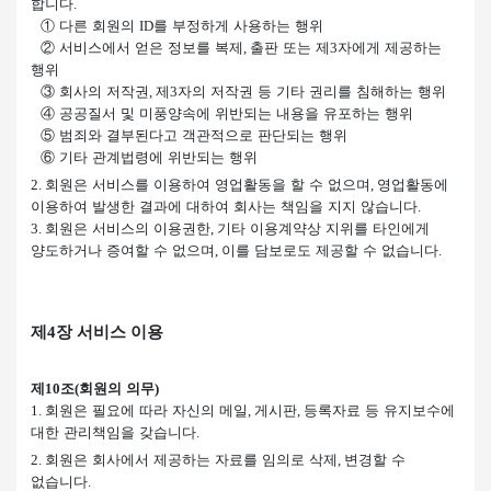
합니다
.
①
다른 회원의
를 부정하게 사용하는 행위
ID
②
서비스에서 얻은 정보를 복제
출판 또는 제
자에게 제공하는
,
3
행위
③
회사의 저작권
제
자의 저작권 등 기타 권리를 침해하는 행위
,
3
④
공공질서 및 미풍양속에 위반되는 내용을 유포하는 행위
⑤
범죄와 결부된다고 객관적으로 판단되는 행위
⑥
기타 관계법령에 위반되는 행위
회원은 서비스를 이용하여 영업활동을 할 수 없으며
영업활동에
2.
,
이용하여 발생한 결과에 대하여 회사는 책임을 지지 않습니다
.
회원은 서비스의 이용권한
기타 이용계약상 지위를 타인에게
3.
,
양도하거나 증여할 수 없으며
이를 담보로도 제공할 수 없습니다
,
.
제
4
장 서비스 이용
제
조
회원의 의무
10
(
)
회원은 필요에 따라 자신의 메일
게시판
등록자료 등 유지보수에
1.
,
,
대한 관리책임을 갖습니다
.
회원은 회사에서 제공하는 자료를 임의로 삭제
변경할 수
2.
,
없습니다
.